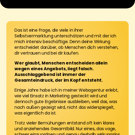
Das ist eine Frage, die viele in ihrer
Selbstvermarktung unterschätzen und mit der ich
mich intensiv beschäftige. Denn deine Wirkung
entscheidet darüber, ob Menschen dich verstehen,
dir vertrauen und bei dir kaufen.
Wer glaubt, Menschen entscheiden allein
wegen eines Angebots, liegt falsch.
Ausschlaggebend ist immer der
Gesamteindruck, der im Kopf entsteht.
Einige Jahre habe ich in meiner Webagentur erlebt,
wie viel Einsatz in Marketing gesteckt wird und
dennoch gute Ergebnisse ausbleiben, weil das, was
nach außen gezeigt wird, nicht das widerspiegelt,
was eigentlich da ist.
Trotz vieler Bemühungen entstand oft kein klares
und anziehendes Gesamtbild. Nur eines, das vage,
schwer einzuordnen und genau deshalb wirkungslos