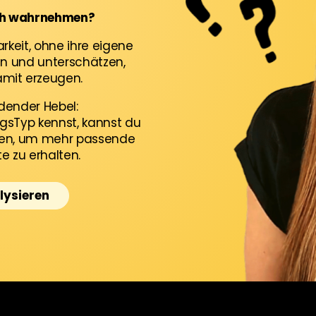
ich wahrnehmen?
arkeit, ohne ihre eigene
en und unterschätzen,
mit erzeugen.
idender Hebel:
gsTyp kennst, kannst du
tzen, um mehr passende
e zu erhalten.
lysieren