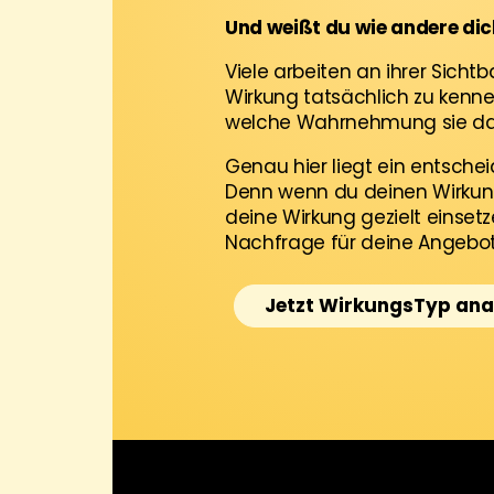
Und weißt du wie andere d
Viele arbeiten an ihrer Sichtb
Wirkung tatsächlich zu kenn
welche Wahrnehmung sie da
Genau hier liegt ein entsche
Denn wenn du deinen Wirkun
deine Wirkung gezielt einse
Nachfrage für deine Angebot
Jetzt WirkungsTyp ana