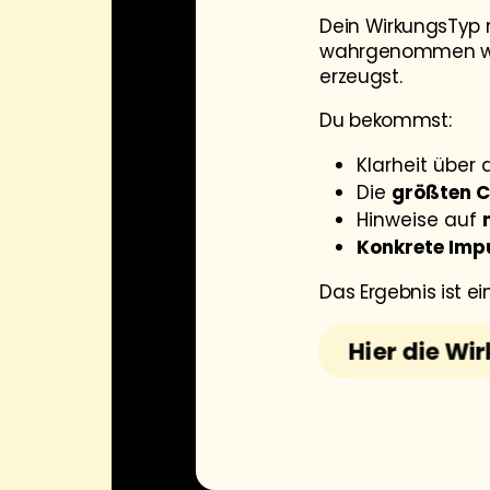
Dein WirkungsTyp 
wahrgenommen wir
erzeugst.
Du bekommst:
Klarheit über
Die
größten 
Hinweise auf
Konkrete Imp
Das Ergebnis ist e