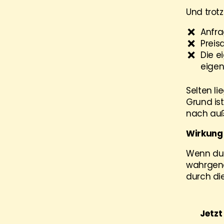
Und trot
Anfra
Preis
Die e
eigent
Selten li
Grund ist
nach auß
Wirkung 
Wenn du 
wahrgen
durch di
Jetzt